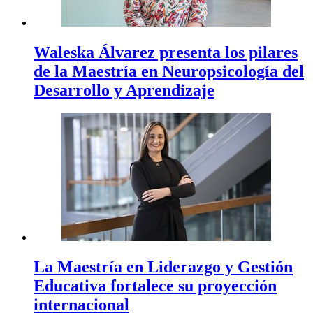
Waleska Álvarez presenta los pilares
de la Maestría en Neuropsicología del
Desarrollo y Aprendizaje
La Maestría en Liderazgo y Gestión
Educativa fortalece su proyección
internacional