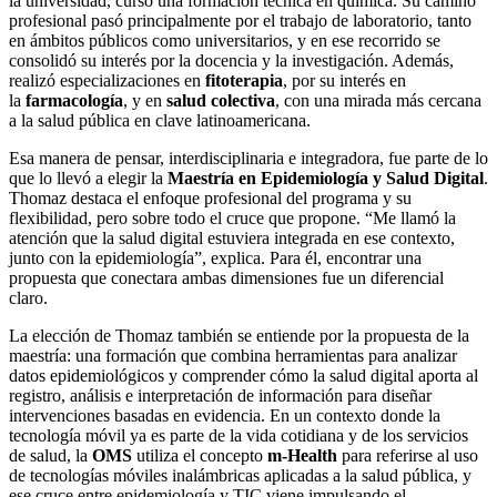
la universidad, cursó una formación técnica en química. Su camino
profesional pasó principalmente por el trabajo de laboratorio, tanto
en ámbitos públicos como universitarios, y en ese recorrido se
consolidó su interés por la docencia y la investigación. Además,
realizó especializaciones en
fitoterapia
, por su interés en
la
farmacología
, y en
salud colectiva
, con una mirada más cercana
a la salud pública en clave latinoamericana.
Esa manera de pensar, interdisciplinaria e integradora, fue parte de lo
que lo llevó a elegir la
Maestría en Epidemiología y Salud Digital
.
Thomaz destaca el enfoque profesional del programa y su
flexibilidad, pero sobre todo el cruce que propone. “Me llamó la
atención que la salud digital estuviera integrada en ese contexto,
junto con la epidemiología”, explica. Para él, encontrar una
propuesta que conectara ambas dimensiones fue un diferencial
claro.
La elección de Thomaz también se entiende por la propuesta de la
maestría: una formación que combina herramientas para analizar
datos epidemiológicos y comprender cómo la salud digital aporta al
registro, análisis e interpretación de información para diseñar
intervenciones basadas en evidencia. En un contexto donde la
tecnología móvil ya es parte de la vida cotidiana y de los servicios
de salud, la
OMS
utiliza el concepto
m-Health
para referirse al uso
de tecnologías móviles inalámbricas aplicadas a la salud pública, y
ese cruce entre epidemiología y TIC viene impulsando el