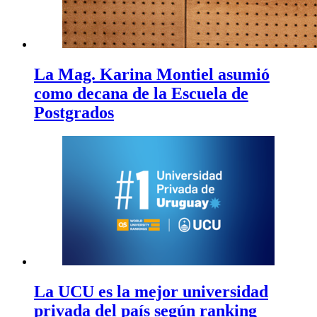
La Mag. Karina Montiel asumió
como decana de la Escuela de
Postgrados
La UCU es la mejor universidad
privada del país según ranking