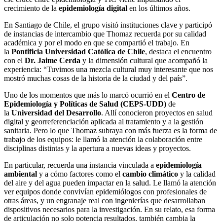
crecimiento de la
epidemiología digital
en los últimos años.
En Santiago de Chile, el grupo visitó instituciones clave y participó
de instancias de intercambio que Thomaz recuerda por su calidad
académica y por el modo en que se compartió el trabajo. En
la
Pontificia Universidad Católica de Chile
, destaca el encuentro
con el
Dr. Jaime Cerda
y la dimensión cultural que acompañó la
experiencia: “Tuvimos una mezcla cultural muy interesante que nos
mostró muchas cosas de la historia de la ciudad y del país”.
Uno de los momentos que más lo marcó ocurrió en el
Centro de
Epidemiología y Políticas de Salud (CEPS-UDD)
de
la
Universidad del Desarrollo
. Allí conocieron proyectos en salud
digital y georreferenciación aplicada al tratamiento y a la gestión
sanitaria. Pero lo que Thomaz subraya con más fuerza es la forma de
trabajo de los equipos: le llamó la atención la colaboración entre
disciplinas distintas y la apertura a nuevas ideas y proyectos.
En particular, recuerda una instancia vinculada a
epidemiología
ambiental
y a cómo factores como el
cambio climático
y la calidad
del aire y del agua pueden impactar en la salud. Le llamó la atención
ver equipos donde convivían epidemiólogos con profesionales de
otras áreas, y un engranaje real con ingenierías que desarrollaban
dispositivos necesarios para la investigación. En su relato, esa forma
de articulación no solo potencia resultados, también cambia la