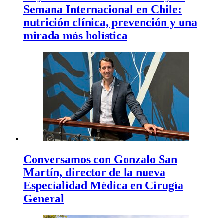
Semana Internacional en Chile:
nutrición clínica, prevención y una
mirada más holística
Conversamos con Gonzalo San
Martín, director de la nueva
Especialidad Médica en Cirugía
General