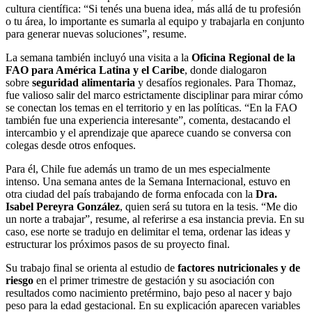
cultura científica: “Si tenés una buena idea, más allá de tu profesión
o tu área, lo importante es sumarla al equipo y trabajarla en conjunto
para generar nuevas soluciones”, resume.
La semana también incluyó una visita a la
Oficina Regional de la
FAO para América Latina y el Caribe
, donde dialogaron
sobre
seguridad alimentaria
y desafíos regionales. Para Thomaz,
fue valioso salir del marco estrictamente disciplinar para mirar cómo
se conectan los temas en el territorio y en las políticas. “En la FAO
también fue una experiencia interesante”, comenta, destacando el
intercambio y el aprendizaje que aparece cuando se conversa con
colegas desde otros enfoques.
Para él, Chile fue además un tramo de un mes especialmente
intenso. Una semana antes de la Semana Internacional, estuvo en
otra ciudad del país trabajando de forma enfocada con la
Dra.
Isabel Pereyra González
, quien será su tutora en la tesis. “Me dio
un norte a trabajar”, resume, al referirse a esa instancia previa. En su
caso, ese norte se tradujo en delimitar el tema, ordenar las ideas y
estructurar los próximos pasos de su proyecto final.
Su trabajo final se orienta al estudio de
factores nutricionales y de
riesgo
en el primer trimestre de gestación y su asociación con
resultados como nacimiento pretérmino, bajo peso al nacer y bajo
peso para la edad gestacional. En su explicación aparecen variables