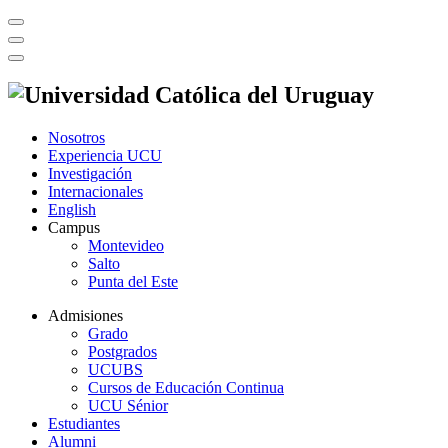
Nosotros
Experiencia UCU
Investigación
Internacionales
English
Campus
Montevideo
Salto
Punta del Este
Admisiones
Grado
Postgrados
UCUBS
Cursos de Educación Continua
UCU Sénior
Estudiantes
Alumni