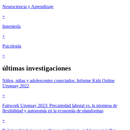
Neurociencia y Aprendizaje
+
Ingeniería
+
Psicología
+
últimas
investigaciones
Niños, niñas y adolescentes conectados: Informe Kids Online
Uruguay 2022
+
Fairwork Uruguay 2023: Precariedad laboral vs. la promesa de
flexibilidad y autonomía en la economía de plataformas
+