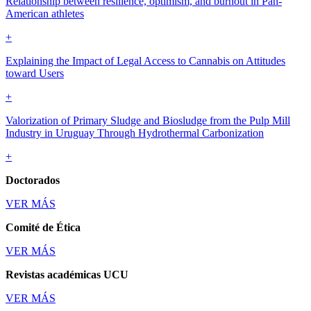
Relationship between resilience, optimism, and burnout in Pan-
American athletes
+
Explaining the Impact of Legal Access to Cannabis on Attitudes
toward Users
+
Valorization of Primary Sludge and Biosludge from the Pulp Mill
Industry in Uruguay Through Hydrothermal Carbonization
+
Doctorados
VER MÁS
Comité de Ética
VER MÁS
Revistas académicas UCU
VER MÁS