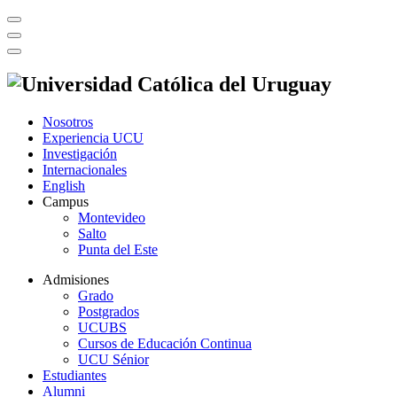
Nosotros
Experiencia UCU
Investigación
Internacionales
English
Campus
Montevideo
Salto
Punta del Este
Admisiones
Grado
Postgrados
UCUBS
Cursos de Educación Continua
UCU Sénior
Estudiantes
Alumni