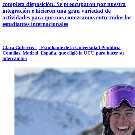
completa disposición. Se preocuparon por nuestra
integración e hicieron una gran variedad de
actividades para que nos conozcamos entre todos los
estudiantes internacionales
Clara Gutiérrez
|
Estudiante de la Universidad Pontificia
Comillas, Madrid, España, que eligió la UCU para hacer su
intercambio