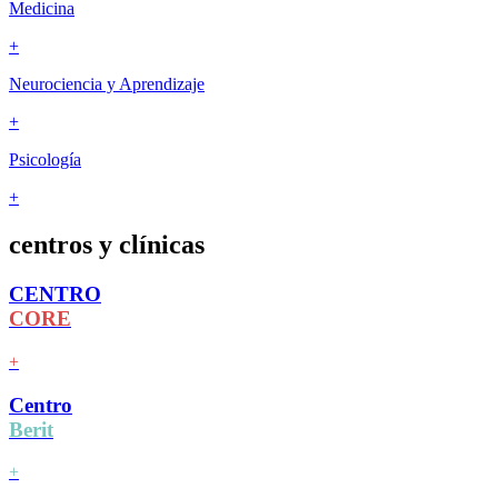
Medicina
+
Neurociencia y Aprendizaje
+
Psicología
+
centros
y
clínicas
CENTRO
CORE
+
Centro
Berit
+