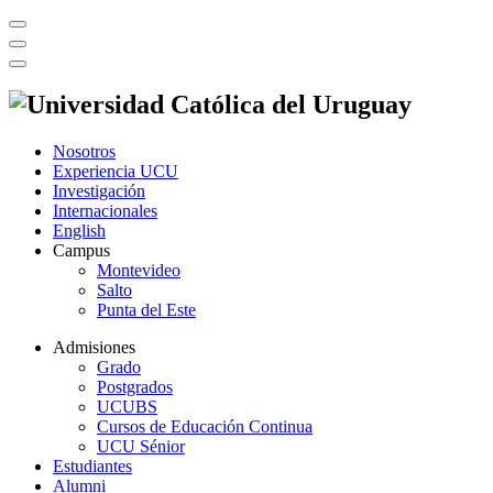
Nosotros
Experiencia UCU
Investigación
Internacionales
English
Campus
Montevideo
Salto
Punta del Este
Admisiones
Grado
Postgrados
UCUBS
Cursos de Educación Continua
UCU Sénior
Estudiantes
Alumni