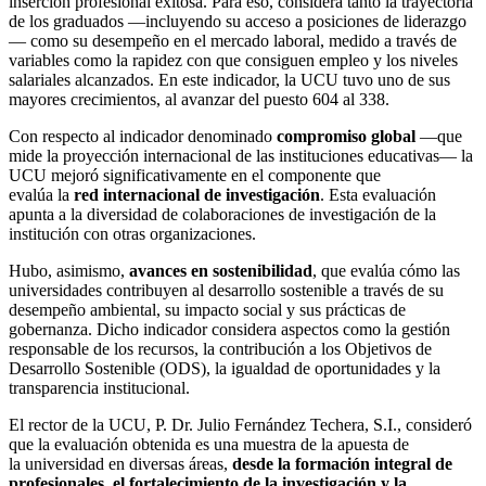
inserción profesional exitosa. Para eso, considera tanto la trayectoria
de los graduados —incluyendo su acceso a posiciones de liderazgo
— como su desempeño en el mercado laboral, medido a través de
variables como la rapidez con que consiguen empleo y los niveles
salariales alcanzados. En este indicador, la UCU tuvo uno de sus
mayores crecimientos, al avanzar del puesto 604 al 338.
Con respecto al indicador denominado
compromiso global
—que
mide la proyección internacional de las instituciones educativas— la
UCU mejoró significativamente en el componente que
evalúa la
red internacional de investigación
. Esta evaluación
apunta a la diversidad de colaboraciones de investigación de la
institución con otras organizaciones.
Hubo, asimismo,
avances en sostenibilidad
, que evalúa cómo las
universidades contribuyen al desarrollo sostenible a través de su
desempeño ambiental, su impacto social y sus prácticas de
gobernanza. Dicho indicador considera aspectos como la gestión
responsable de los recursos, la contribución a los Objetivos de
Desarrollo Sostenible (ODS), la igualdad de oportunidades y la
transparencia institucional.
El rector de la UCU, P. Dr. Julio Fernández Techera, S.I., consideró
que la evaluación obtenida es una muestra de la apuesta de
la universidad en diversas áreas,
desde la formación integral de
profesionales, el fortalecimiento de la investigación y la