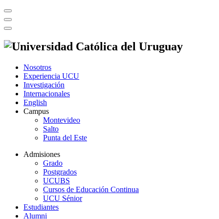
Nosotros
Experiencia UCU
Investigación
Internacionales
English
Campus
Montevideo
Salto
Punta del Este
Admisiones
Grado
Postgrados
UCUBS
Cursos de Educación Continua
UCU Sénior
Estudiantes
Alumni