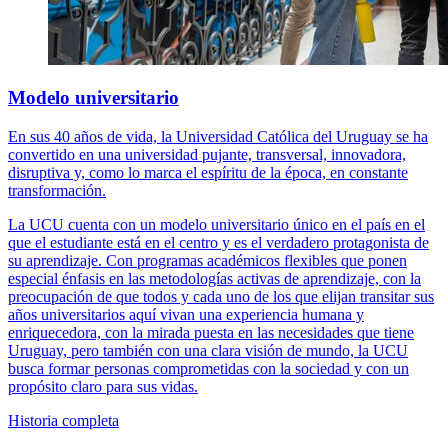
Modelo
universitario
En sus 40 años de vida, la Universidad Católica del Uruguay se ha
convertido en una universidad pujante, transversal, innovadora,
disruptiva y, como lo marca el espíritu de la época, en constante
transformación.
La UCU cuenta con un modelo universitario único en el país en el
que el estudiante está en el centro y es el verdadero protagonista de
su aprendizaje. Con programas académicos flexibles que ponen
especial énfasis en las metodologías activas de aprendizaje, con la
preocupación de que todos y cada uno de los que elijan transitar sus
años universitarios aquí vivan una experiencia humana y
enriquecedora, con la mirada puesta en las necesidades que tiene
Uruguay, pero también con una clara visión de mundo, la UCU
busca formar personas comprometidas con la sociedad y con un
propósito claro para sus vidas.
Historia completa