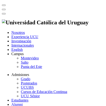
Nosotros
Experiencia UCU
Investigación
Internacionales
English
Campus
Montevideo
Salto
Punta del Este
Admisiones
Grado
Postgrados
UCUBS
Cursos de Educación Continua
UCU Sénior
Estudiantes
Alumni