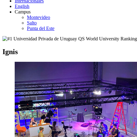
Internacionales
English
Campus
Montevideo
Salto
Punta del Este
Ignis