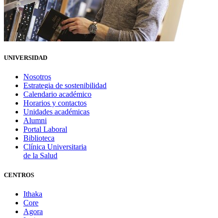
UNIVERSIDAD
Nosotros
Estrategia de sostenibilidad
Calendario académico
Horarios y contactos
Unidades académicas
Alumni
Portal Laboral
Biblioteca
Clínica Universitaria
de la Salud
CENTROS
Ithaka
Core
Agora