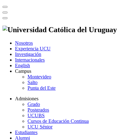
Nosotros
Experiencia UCU
Investigación
Internacionales
English
Campus
Montevideo
Salto
Punta del Este
Admisiones
Grado
Postgrados
UCUBS
Cursos de Educación Continua
UCU Sénior
Estudiantes
Alumni