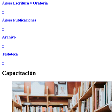
Ágora
Escritura y Oratoria
+
Ágora
Publicaciones
+
Archivo
+
Testoteca
+
Capacitación