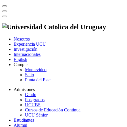
Nosotros
Experiencia UCU
Investigación
Internacionales
English
Campus
Montevideo
Salto
Punta del Este
Admisiones
Grado
Postgrados
UCUBS
Cursos de Educación Continua
UCU Sénior
Estudiantes
Alumni