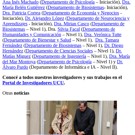
Ana Inés Machado
(
Departamento de Psicología
– Iniciación),
Dra.
María Belén Gutiérrez
(
Departamento de Biosistemas
- Iniciación),
Dra. Patricia Correa
(
Departamento de Economía y Negocios
-
Iniciación),
Dr. Alejandro López
(
Departamento de Neurociencia y
Aprendizajes
- Iniciación),
Dra. Mirian Casco
(
Departamento de
Biosistemas
– Nivel 1), Dra.
Silvia Facal
(
Departamento de
Humanidades y Comunicación
– Nivel 1),
Dra. Verónica Tutte
(
Departamento de Bienestar y Salud
– Nivel 1),
Dra. Tamara
Fernández
(
Departamento de Biosistemas
– Nivel 1),
Dr. Diego
Hernández
(
Departamento de Ciencias Sociales
– Nivel 1),
Dr.
Matías Miguez
(
Departamento de Ingeniería
– Nivel 1),
Dra. María
del Mar Montoya
(
Departamento de Psicología
– Nivel 1) y
Dr.
Álvaro Pardo
(Departamento de Informática e IA – Nivel II).
Conocé a todos nuestros investigadores y sus trabajos en el
Portal de Investigadores UCU
.
Otras
noticias