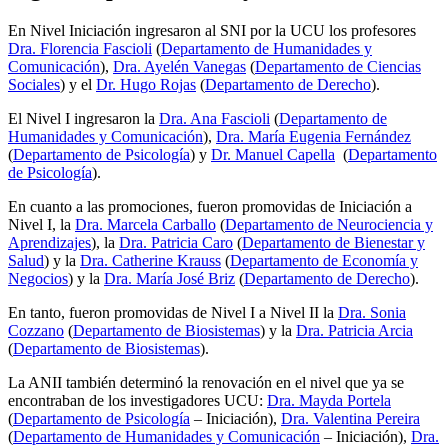
En Nivel Iniciación ingresaron al SNI por la UCU los profesores
Dra. Florencia Fascioli
(
Departamento de Humanidades y
Comunicación
),
Dra. Ayelén Vanegas
(
Departamento de Ciencias
Sociales
) y el
Dr. Hugo Rojas
(
Departamento de Derecho
).
El Nivel I ingresaron la
Dra. Ana Fascioli
(
Departamento de
Humanidades y Comunicación
),
Dra. María Eugenia Fernández
(
Departamento de Psicología
) y
Dr. Manuel Capella
(
Departamento
de Psicología
).
En cuanto a las promociones, fueron promovidas de Iniciación a
Nivel I, la
Dra. Marcela Carballo
(
Departamento de Neurociencia y
Aprendizajes
), la
Dra. Patricia Caro
(
Departamento de Bienestar y
Salud
) y la
Dra. Catherine Krauss
(
Departamento de Economía y
Negocios
) y la
Dra. María José Briz
(
Departamento de Derecho
).
En tanto, fueron promovidas de Nivel I a Nivel II la
Dra. Sonia
Cozzano
(
Departamento de Biosistemas
) y la
Dra. Patricia Arcia
(
Departamento de Biosistemas
).
La ANII también determinó la renovación en el nivel que ya se
encontraban de los investigadores UCU:
Dra. Mayda Portela
(
Departamento de Psicología
– Iniciación),
Dra. Valentina Pereira
(
Departamento de Humanidades y Comunicación
– Iniciación),
Dra.