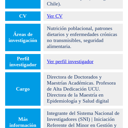
Chile).
CV
Ver CV
Nutrición poblacional, patrones
Áreas de
dietarios y enfermedades crónicas
investigación
no transmisibles, seguridad
alimentaria.
Perfil
Ver perfil investigador
investigador
Directora de Doctorados y
Maestrías Académicas. Profesora
Cargo
de Alta Dedicación UCU.
Directora de la Maestría en
Epidemiología y Salud digital
Integrante del Sistema Nacional de
Más
Investigadores (SNI) | Iniciación
información
Referente del Minor en Gestión y