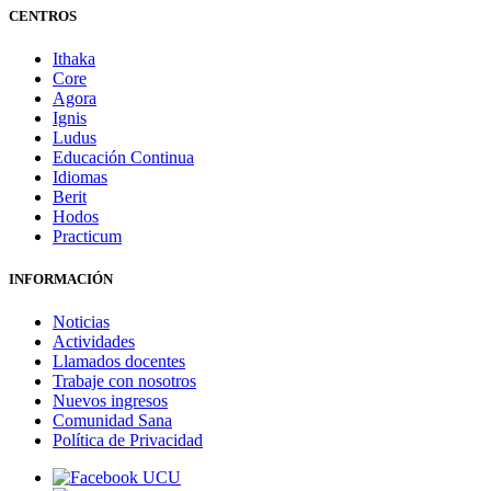
CENTROS
Ithaka
Core
Agora
Ignis
Ludus
Educación Continua
Idiomas
Berit
Hodos
Practicum
INFORMACIÓN
Noticias
Actividades
Llamados docentes
Trabaje con nosotros
Nuevos ingresos
Comunidad Sana
Política de Privacidad