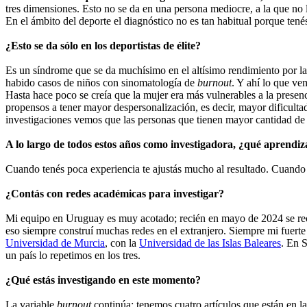
tres dimensiones. Esto no se da en una persona mediocre, a la que no l
En el ámbito del deporte el diagnóstico no es tan habitual porque tené
¿Esto se da sólo en los deportistas de élite?
Es un síndrome que se da muchísimo en el altísimo rendimiento por la c
habido casos de niños con sinomatología de
burnout
. Y ahí lo que ve
Hasta hace poco se creía que la mujer era más vulnerables a la presen
propensos a tener mayor despersonalización, es decir, mayor dificultad 
investigaciones vemos que las personas que tienen mayor cantidad de a
A lo largo de todos estos años como investigadora, ¿qué aprendiza
Cuando tenés poca experiencia te ajustás mucho al resultado. Cuando 
¿Contás con redes académicas para investigar?
Mi equipo en Uruguay es muy acotado; recién en mayo de 2024 se recib
eso siempre construí muchas redes en el extranjero. Siempre mi fuerte
Universidad de Murcia
, con la
Universidad de las Islas Baleares
. En 
un país lo repetimos en los tres.
¿Qué estás investigando en este momento?
La variable
burnout
continúa; tenemos cuatro artículos que están en l