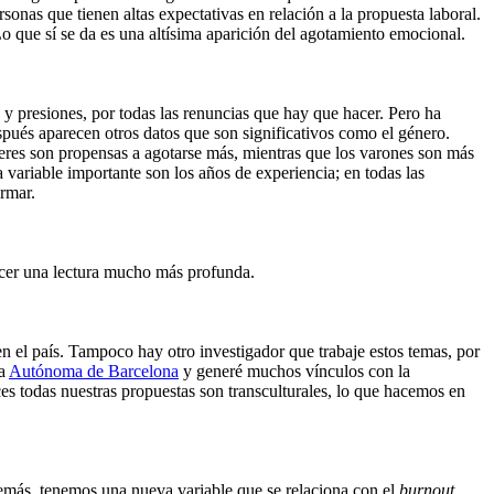
sonas que tienen altas expectativas en relación a la propuesta laboral.
Lo que sí se da es una altísima aparición del agotamiento emocional.
 y presiones, por todas las renuncias que hay que hacer. Pero ha
espués aparecen otros datos que son significativos como el género.
eres son propensas a agotarse más, mientras que los varones son más
a variable importante son los años de experiencia; en todas las
ermar.
acer una lectura mucho más profunda.
n el país. Tampoco hay otro investigador que trabaje estos temas, por
la
Autónoma de Barcelona
y generé muchos vínculos con la
s todas nuestras propuestas son transculturales, lo que hacemos en
demás, tenemos una nueva variable que se relaciona con el
burnout
,