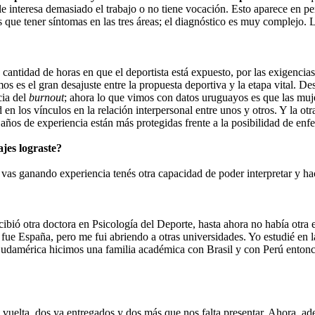
e interesa demasiado el trabajo o no tiene vocación. Esto aparece en per
s que tener síntomas en las tres áreas; el diagnóstico es muy complejo. 
antidad de horas en que el deportista está expuesto, por las exigencias
mos es el gran desajuste entre la propuesta deportiva y la etapa vital. D
cia del
burnout
; ahora lo que vimos con datos uruguayos es que las muj
en los vínculos en la relación interpersonal entre unos y otros. Y la otr
ños de experiencia están más protegidas frente a la posibilidad de enf
jes lograste?
vas ganando experiencia tenés otra capacidad de poder interpretar y h
ió otra doctora en Psicología del Deporte, hasta ahora no había otra e
 fue España, pero me fui abriendo a otras universidades. Yo estudié en 
Sudamérica hicimos una familia académica con Brasil y con Perú entonce
a vuelta, dos ya entregados y dos más que nos falta presentar. Ahora, a