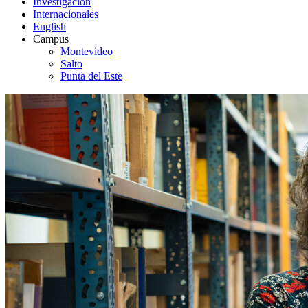
Investigación
Internacionales
English
Campus
Montevideo
Salto
Punta del Este