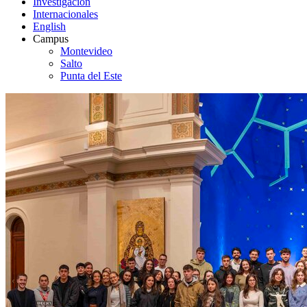
Investigación
Internacionales
English
Campus
Montevideo
Salto
Punta del Este