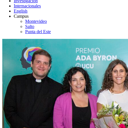
Investigación
Internacionales
English
Campus
Montevideo
Salto
Punta del Este