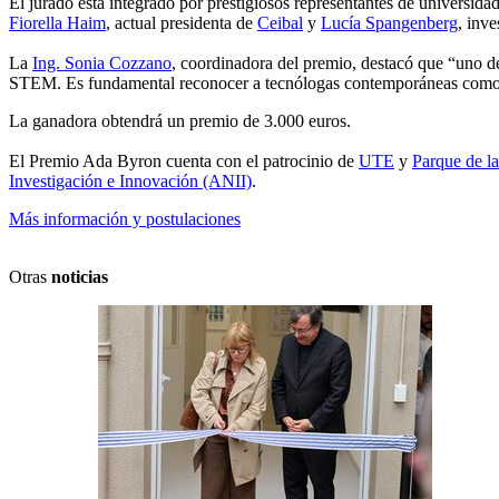
El jurado está integrado por prestigiosos representantes de universida
Fiorella Haim
, actual presidenta de
Ceibal
y
Lucía Spangenberg
, inv
La
Ing. Sonia Cozzano
, coordinadora del premio, destacó que “uno de
STEM. Es fundamental reconocer a tecnólogas contemporáneas como Ha
La ganadora obtendrá un premio de 3.000 euros.
El Premio Ada Byron cuenta con el patrocinio de
UTE
y
Parque de la
Investigación e Innovación (ANII)
.
Más información y postulaciones
Otras
noticias