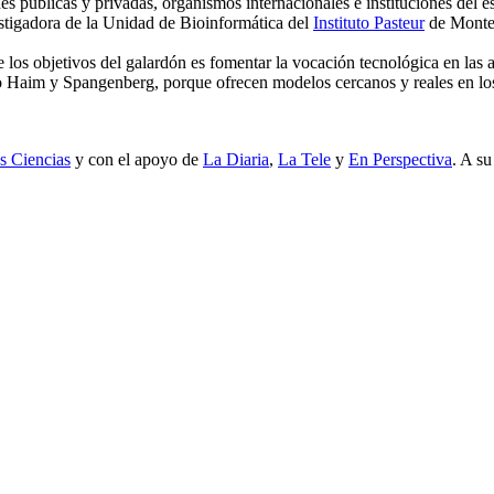
des públicas y privadas, organismos internacionales e instituciones del
estigadora de la Unidad de Bioinformática del
Instituto Pasteur
de Monte
 los objetivos del galardón es fomentar la vocación tecnológica en las 
im y Spangenberg, porque ofrecen modelos cercanos y reales en los q
s Ciencias
y con el apoyo de
La Diaria
,
La Tele
y
En Perspectiva
. A su