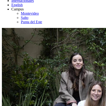
Internacionales
English
Campus
Montevideo
Salto
Punta del Este