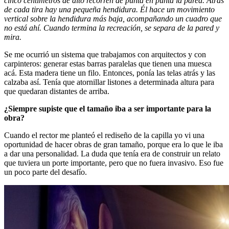
cinco centímetros de alto recorren de punta en punta la pared. Atrás
de cada tira hay una pequeña hendidura. Él hace un movimiento
vertical sobre la hendidura más baja, acompañando un cuadro que
no está ahí. Cuando termina la recreación, se separa de la pared y
mira.
Se me ocurrió un sistema que trabajamos con arquitectos y con
carpinteros: generar estas barras paralelas que tienen una muesca
acá. Esta madera tiene un filo. Entonces, ponía las telas atrás y las
calzaba así. Tenía que atornillar listones a determinada altura para
que quedaran distantes de arriba.
¿Siempre supiste que el tamaño iba a ser importante para la
obra?
Cuando el rector me planteó el rediseño de la capilla yo vi una
oportunidad de hacer obras de gran tamaño, porque era lo que le iba
a dar una personalidad. La duda que tenía era de construir un relato
que tuviera un porte importante, pero que no fuera invasivo. Eso fue
un poco parte del desafío.