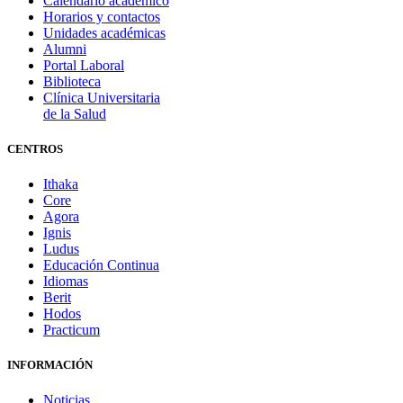
Calendario académico
Horarios y contactos
Unidades académicas
Alumni
Portal Laboral
Biblioteca
Clínica Universitaria
de la Salud
CENTROS
Ithaka
Core
Agora
Ignis
Ludus
Educación Continua
Idiomas
Berit
Hodos
Practicum
INFORMACIÓN
Noticias