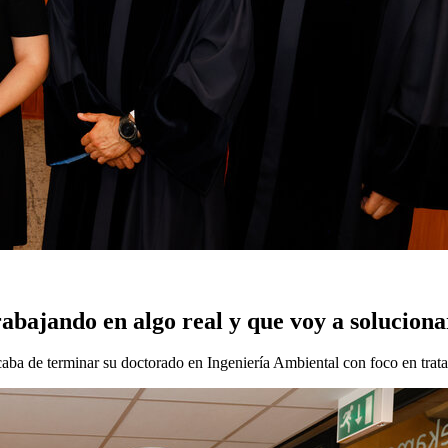
rabajando en algo real y que voy a solucio
caba de terminar su doctorado en Ingeniería Ambiental con foco en trat