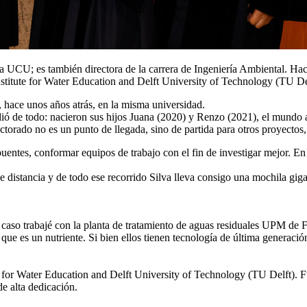
la UCU; es también directora de la carrera de Ingeniería Ambiental. H
Institute for Water Education and Delft University of Technology (TU De
, hace unos años atrás, en la misma universidad.
ó de todo: nacieron sus hijos Juana (2020) y Renzo (2021), el mundo atr
doctorado no es un punto de llegada, sino de partida para otros proyectos
 puentes, conformar equipos de trabajo con el fin de investigar mejor. En
distancia y de todo ese recorrido Silva lleva consigo una mochila giga
 caso trabajé con la planta de tratamiento de aguas residuales UPM de F
ue es un nutriente. Si bien ellos tienen tecnología de última generació
te for Water Education and Delft University of Technology (TU Delft).
e alta dedicación.