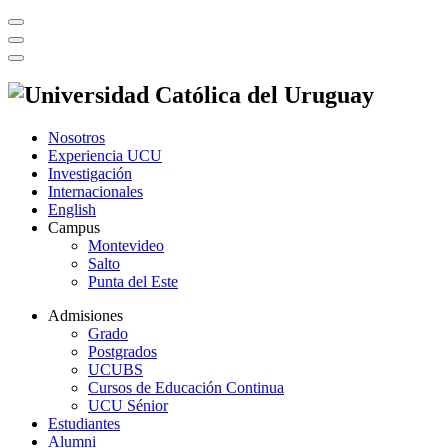
Nosotros
Experiencia UCU
Investigación
Internacionales
English
Campus
Montevideo
Salto
Punta del Este
Admisiones
Grado
Postgrados
UCUBS
Cursos de Educación Continua
UCU Sénior
Estudiantes
Alumni