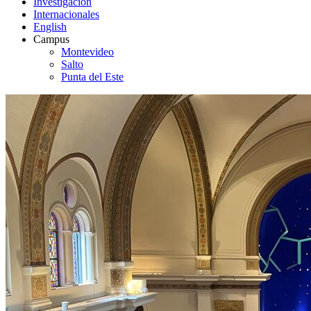
Investigación
Internacionales
English
Campus
Montevideo
Salto
Punta del Este