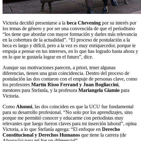
Victoria decidió presentarse a la
beca Chevening
por su interés por
los temas de género y por ser una convencida de que el periodismo
“los tiene que abordar con mayor formación y darles más relevancia
en la cobertura de la actualidad”. “El proceso de postulación a la
beca es largo y difícil, pero a la vez es muy enriquecedor, porque te
empuja a pensar en tus intereses, en lo que has logrado hasta ahora y
en lo que te gustaría lograr en el futuro”, dice.
Aunque sus motivaciones parecen, a priori, tener algunas
diferencias, tienen una gran coincidencia. Dentro del proceso de
postulación las dos contaron con el empuje de personas clave, como
los profesores
Martín Risso Ferrand y Juan Bogliaccini
,
mentores para Stefanía, y la profesora
Mariangela Giamio
para
Victoria.
Como
Alumni
, las dos coinciden en que la UCU fue fundamental
para su desarrollo profesional. “No solo por los aprendizajes, sino
porque me permitió conocer y educarme con periodistas muy
relevantes que luego fueron claves para mi inserción laboral”, opina
Victoria, a lo que Stefanía agrega: “El enfoque en
Derecho
Constitucional y Derechos Humanos
que tiene la carrera (de
Abogacía) para mí fue un diferencial”.