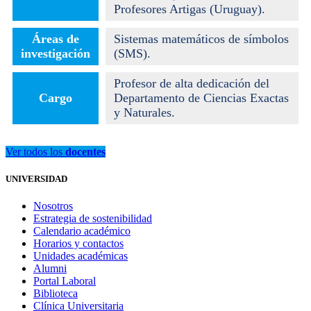
Profesores Artigas (Uruguay).
Áreas de
Sistemas matemáticos de símbolos
investigación
(SMS).
Profesor de alta dedicación del
Cargo
Departamento de Ciencias Exactas
y Naturales.
Ver todos los
docentes
UNIVERSIDAD
Nosotros
Estrategia de sostenibilidad
Calendario académico
Horarios y contactos
Unidades académicas
Alumni
Portal Laboral
Biblioteca
Clínica Universitaria