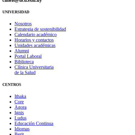
cimels@ucu.edu.uy
UNIVERSIDAD
Nosotros
Estrategia de sostenibilidad
Calendario académico
Horarios y contactos
Unidades académicas
Alumni
Portal Laboral
Biblioteca
Clínica Universitaria
de la Salud
CENTROS
Ithaka
Core
Agora
Ignis
Ludus
Educación Continua
Idiomas
Berit