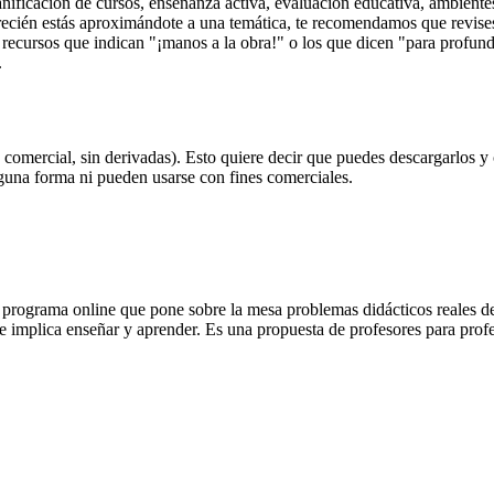
anificación de cursos, enseñanza activa, evaluación educativa, ambiente
i recién estás aproximándote a una temática, te recomendamos que revise
s recursos que indican "¡manos a la obra!" o los que dicen "para profund
.
omercial, sin derivadas). Esto quiere decir que puedes descargarlos y 
una forma ni pueden usarse con fines comerciales.
rograma online que pone sobre la mesa problemas didácticos reales de l
e implica enseñar y aprender. Es una propuesta de profesores para profe