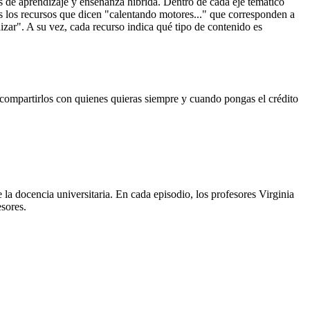
s de aprendizaje y enseñanza híbrida. Dentro de cada eje temático
s los recursos que dicen "calentando motores..." que corresponden a
izar". A su vez, cada recurso indica qué tipo de contenido es
compartirlos con quienes quieras siempre y cuando pongas el crédito
a docencia universitaria. En cada episodio, los profesores Virginia
sores.