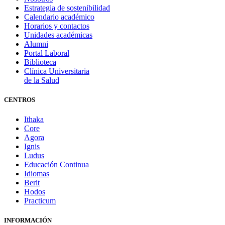
Estrategia de sostenibilidad
Calendario académico
Horarios y contactos
Unidades académicas
Alumni
Portal Laboral
Biblioteca
Clínica Universitaria
de la Salud
CENTROS
Ithaka
Core
Agora
Ignis
Ludus
Educación Continua
Idiomas
Berit
Hodos
Practicum
INFORMACIÓN