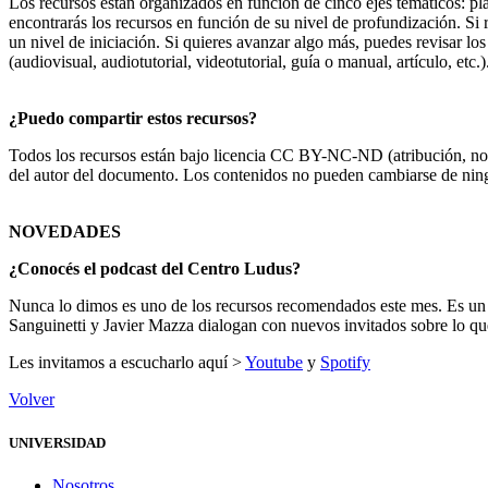
Los recursos están organizados en función de cinco ejes temáticos: pl
encontrarás los recursos en función de su nivel de profundización. S
un nivel de iniciación. Si quieres avanzar algo más, puedes revisar lo
(audiovisual, audiotutorial, videotutorial, guía o manual, artículo, etc.)
¿Puedo compartir estos recursos?
Todos los recursos están bajo licencia CC BY-NC-ND (atribución, no c
del autor del documento. Los contenidos no pueden cambiarse de ning
NOVEDADES
¿Conocés el podcast del Centro Ludus?
Nunca lo dimos es uno de los recursos recomendados este mes. Es un p
Sanguinetti y Javier Mazza dialogan con nuevos invitados sobre lo qu
Les invitamos a escucharlo aquí >
Youtube
y
Spotify
Volver
UNIVERSIDAD
Nosotros