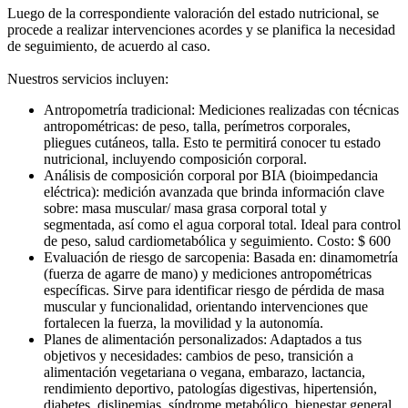
Luego de la correspondiente valoración del estado nutricional, se
procede a realizar intervenciones acordes y se planifica la necesidad
de seguimiento, de acuerdo al caso.
Nuestros servicios incluyen:
Antropometría tradicional: Mediciones realizadas con técnicas
antropométricas: de peso, talla, perímetros corporales,
pliegues cutáneos, talla. Esto te permitirá conocer tu estado
nutricional, incluyendo composición corporal.
Análisis de composición corporal por BIA (bioimpedancia
eléctrica): medición avanzada que brinda información clave
sobre: masa muscular/ masa grasa corporal total y
segmentada, así como el agua corporal total. Ideal para control
de peso, salud cardiometabólica y seguimiento. Costo: $ 600
Evaluación de riesgo de sarcopenia: Basada en: dinamometría
(fuerza de agarre de mano) y mediciones antropométricas
específicas. Sirve para identificar riesgo de pérdida de masa
muscular y funcionalidad, orientando intervenciones que
fortalecen la fuerza, la movilidad y la autonomía.
Planes de alimentación personalizados: Adaptados a tus
objetivos y necesidades: cambios de peso, transición a
alimentación vegetariana o vegana, embarazo, lactancia,
rendimiento deportivo, patologías digestivas, hipertensión,
diabetes, dislipemias, síndrome metabólico, bienestar general