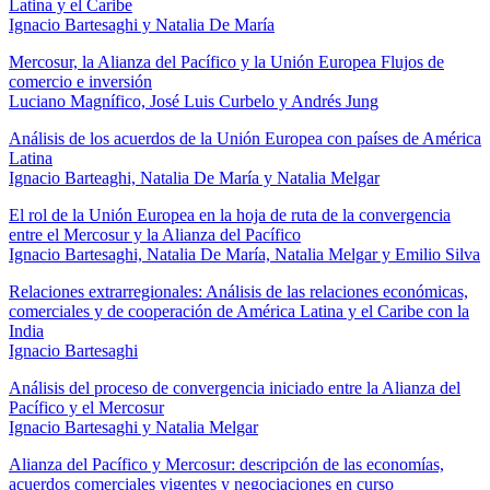
Latina y el Caribe
Ignacio Bartesaghi y Natalia De María
Mercosur, la Alianza del Pacífico y la Unión Europea Flujos de
comercio e inversión
Luciano Magnífico, José Luis Curbelo y Andrés Jung
Análisis de los acuerdos de la Unión Europea con países de América
Latina
Ignacio Barteaghi, Natalia De María y Natalia Melgar
El rol de la Unión Europea en la hoja de ruta de la convergencia
entre el Mercosur y la Alianza del Pacífico
Ignacio Bartesaghi, Natalia De María, Natalia Melgar y Emilio Silva
Relaciones extrarregionales: Análisis de las relaciones económicas,
comerciales y de cooperación de América Latina y el Caribe con la
India
Ignacio Bartesaghi
Análisis del proceso de convergencia iniciado entre la Alianza del
Pacífico y el Mercosur
Ignacio Bartesaghi y Natalia Melgar
Alianza del Pacífico y Mercosur: descripción de las economías,
acuerdos comerciales vigentes y negociaciones en curso