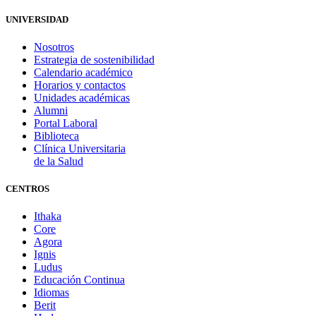
UNIVERSIDAD
Nosotros
Estrategia de sostenibilidad
Calendario académico
Horarios y contactos
Unidades académicas
Alumni
Portal Laboral
Biblioteca
Clínica Universitaria
de la Salud
CENTROS
Ithaka
Core
Agora
Ignis
Ludus
Educación Continua
Idiomas
Berit