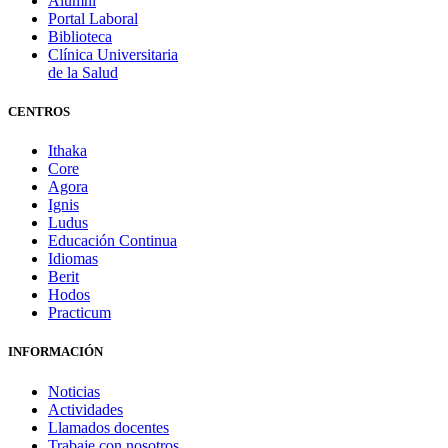
Alumni
Portal Laboral
Biblioteca
Clínica Universitaria
de la Salud
CENTROS
Ithaka
Core
Agora
Ignis
Ludus
Educación Continua
Idiomas
Berit
Hodos
Practicum
INFORMACIÓN
Noticias
Actividades
Llamados docentes
Trabaje con nosotros