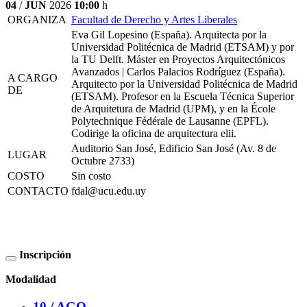
04
/
JUN
2026
10:00
h
ORGANIZA
Facultad de Derecho y Artes Liberales
Eva Gil Lopesino (España). Arquitecta por la
Universidad Politécnica de Madrid (ETSAM) y por
la TU Delft. Máster en Proyectos Arquitectónicos
Avanzados | Carlos Palacios Rodríguez (España).
A CARGO
Arquitecto por la Universidad Politécnica de Madrid
DE
(ETSAM). Profesor en la Escuela Técnica Superior
de Arquitetura de Madrid (UPM), y en la École
Polytechnique Fédérale de Lausanne (EPFL).
Codirige la oficina de arquitectura elii.
Auditorio San José, Edificio San José (Av. 8 de
LUGAR
Octubre 2733)
COSTO
Sin costo
CONTACTO
fdal@ucu.edu.uy
Inscripción
Modalidad
10 /
AGO