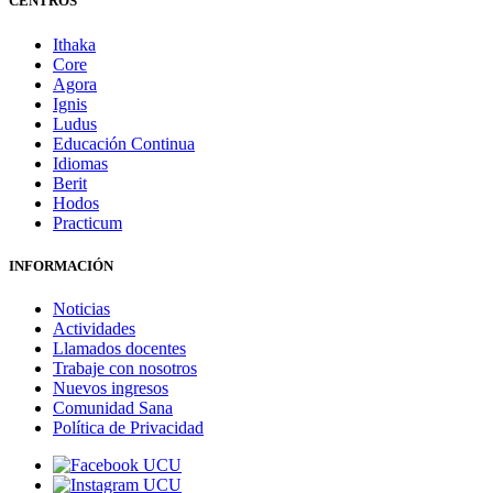
CENTROS
Ithaka
Core
Agora
Ignis
Ludus
Educación Continua
Idiomas
Berit
Hodos
Practicum
INFORMACIÓN
Noticias
Actividades
Llamados docentes
Trabaje con nosotros
Nuevos ingresos
Comunidad Sana
Política de Privacidad